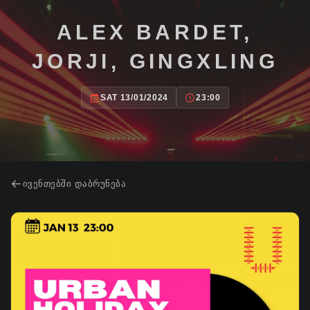
ALEX BARDET,
JORJI, GINGXLING
SAT 13/01/2024
23:00
ᲘᲕᲔᲜᲗᲔᲑᲨᲘ ᲓᲐᲑᲠᲣᲜᲔᲑᲐ