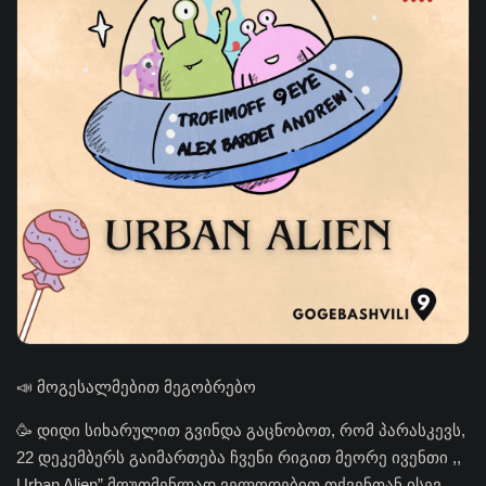
📣 მოგესალმებით მეგობრებო
🥳 დიდი სიხარულით გვინდა გაცნობოთ, რომ პარასკევს,
22 დეკემბერს გაიმართება ჩვენი რიგით მეორე ივენთი ,,
Urban Alien” მოუთმენლად ველოდებით თქვენთან ისევ