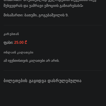
შეხვედრას და უამრავი ემოციის გაზიარებას🥳
მისამართი: ბათუმი, გოგებაშვილის 9.
ᲙᲐᲠᲔᲑᲗᲐᲜ
ფასი:
25.00 ₾
ᲝᲜᲚᲐᲘᲜ ᲙᲐᲚᲐᲗᲔᲑᲘ
ამ ივენთისთვის კალათები არ არის.
ᲑᲘᲚᲔᲗᲔᲑᲘᲡ ᲒᲐᲧᲘᲓᲕᲐ ᲓᲐᲡᲠᲣᲚᲔᲑᲣᲚᲘᲐ