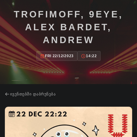
TROFIMOFF, 9EYE,
ALEX BARDET,
ANDREW
FRI 22/12/2023
14:22
ᲘᲕᲔᲜᲗᲔᲑᲨᲘ ᲓᲐᲑᲠᲣᲜᲔᲑᲐ